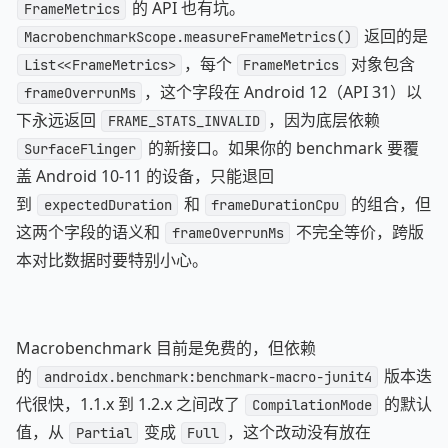
的 API 也有坑。
FrameMetrics
返回的是
MacrobenchmarkScope.measureFrameMetrics()
，每个
对象包含
List<<FrameMetrics>
FrameMetrics
，这个字段在 Android 12（API 31）以
frameOverrunMs
下永远返回
，因为底层依赖
FRAME_STATS_INVALID
的新接口。如果你的 benchmark 要覆
SurfaceFlinger
盖 Android 10-11 的设备，只能退回
到
和
的组合，但
expectedDuration
frameDurationCpu
这两个字段的语义和
不完全等价，跨版
frameOverrunMs
本对比数据时要特别小心。
Macrobenchmark 目前是免费的，但依赖
的
版本迭
androidx.benchmark:benchmark-macro-junit4
代很快，1.1.x 到 1.2.x 之间改了
的默认
CompilationMode
值，从
变成
，这个改动没有放在
Partial
Full