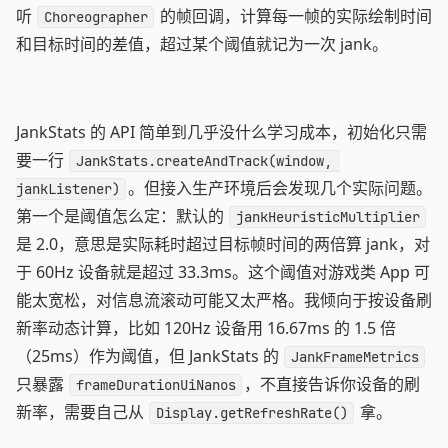
听
的帧回调，计算每一帧的实际绘制时间
Choreographer
和目标时间的差值，超过某个阈值就记为一次 jank。
JankStats 的 API 简单到几乎没什么学习成本，初始化只需
要一行
JankStats.createAndTrack(window, 
。但接入生产环境后会发现几个实际问题。
jankListener)
第一个是阈值怎么定：默认的
jankHeuristicMultiplier
是 2.0，意思是实际耗时超过目标帧时间的两倍算 jank，对
于 60Hz 设备就是超过 33.3ms。这个阈值对游戏类 App 可
能太宽松，对信息流滚动可能又太严格。我倾向于按设备刷
新率动态计算，比如 120Hz 设备用 16.67ms 的 1.5 倍
（25ms）作为阈值，但 JankStats 的
JankFrameMetrics
只暴露
，不直接告诉你设备的刷
frameDurationUiNanos
新率，需要自己从
拿。
Display.getRefreshRate()