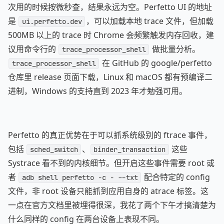
次用的时候按微秒查，结果永远为空。Perfetto UI 的地址
是
，可以加载本地 trace 文件，但加载
ui.perfetto.dev
500MB 以上的 trace 时 Chrome 会频繁触发内存回收，建
议用命令行的
做批量分析。
trace_processor_shell
在 GitHub 的 google/perfetto
trace_processor_shell
仓库里 release 页面下载，Linux 和 macOS 都有预编译二
进制，Windows 的支持直到 2023 年才勉强可用。
Perfetto 的真正优势在于可以抓系统级别的 ftrace 事件，
包括
、
这些
sched_switch
binder_transaction
Systrace 看不到的内核细节。但开启这些事件需要 root 或
者
配合特定的 config
adb shell perfetto -c - --txt
文件，非 root 设备只能抓到应用自身的 atrace 标签。这
一点在官方文档里被埋得很深，我花了两个下午才搞清楚为
什么同样的 config 在两台设备上表现不同。