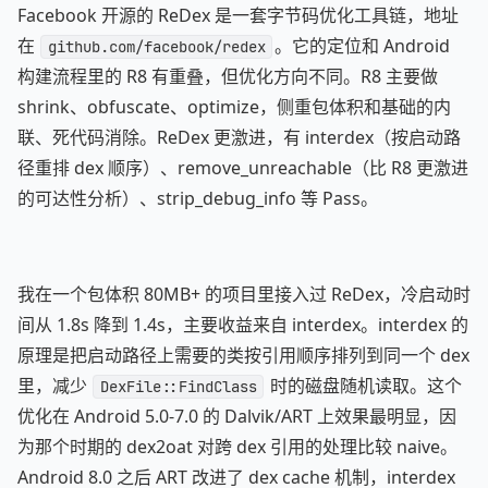
Facebook 开源的 ReDex 是一套字节码优化工具链，地址
在
。它的定位和 Android
github.com/facebook/redex
构建流程里的 R8 有重叠，但优化方向不同。R8 主要做
shrink、obfuscate、optimize，侧重包体积和基础的内
联、死代码消除。ReDex 更激进，有 interdex（按启动路
径重排 dex 顺序）、remove_unreachable（比 R8 更激进
的可达性分析）、strip_debug_info 等 Pass。
我在一个包体积 80MB+ 的项目里接入过 ReDex，冷启动时
间从 1.8s 降到 1.4s，主要收益来自 interdex。interdex 的
原理是把启动路径上需要的类按引用顺序排列到同一个 dex
里，减少
时的磁盘随机读取。这个
DexFile::FindClass
优化在 Android 5.0-7.0 的 Dalvik/ART 上效果最明显，因
为那个时期的 dex2oat 对跨 dex 引用的处理比较 naive。
Android 8.0 之后 ART 改进了 dex cache 机制，interdex