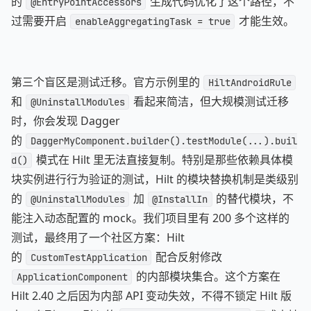
的
生成代码优化了这个路径，不
@EntryPointAccessors
过需要开启
才能生效。
enableAggregatingTask = true
第三个盲区是测试迁移。官方示例里的
HiltAndroidRule
和
看起来简洁，但大规模测试迁移
@UninstallModules
时，你会发现 Dagger
的
DaggerMyComponent.builder().testModule(...).buil
模式在 Hilt 里无法直接复制。特别是那些依赖具体模
d()
块实例进行行为验证的测试，Hilt 的模块替换机制是类级别
的
加
的替代模块，不
@UninstallModules
@InstallIn
能注入动态配置的 mock。我们项目里有 200 多个这样的
测试，最终用了一个社区方案：Hilt
的
配合反射修改
CustomTestApplication
的内部模块集合。这个方案在
ApplicationComponent
Hilt 2.40 之后因为内部 API 变动失效，不得不锁定 Hilt 版