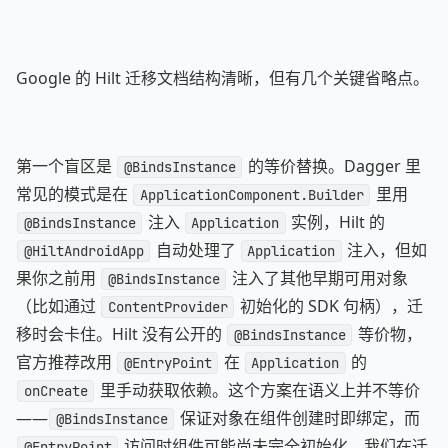
Google 的 Hilt 迁移文档结构清晰，但有几个关键省略点。
第一个盲区是
的等价替换。Dagger 里
@BindsInstance
常见的模式是在
里用
ApplicationComponent.Builder
注入
实例，Hilt 的
@BindsInstance
Application
自动处理了
注入，但如
@HiltAndroidApp
Application
果你之前用
注入了其他早期可用对象
@BindsInstance
（比如通过
初始化的 SDK 句柄），迁
ContentProvider
移时会卡住。Hilt 没有公开的
等价物，
@BindsInstance
官方推荐改用
在
的
@EntryPoint
Application
里手动获取依赖。这个方案在语义上并不等价
onCreate
——
保证对象在组件创建时即绑定，而
@BindsInstance
访问时组件可能尚未完全初始化。我们在迁
@EntryPoint