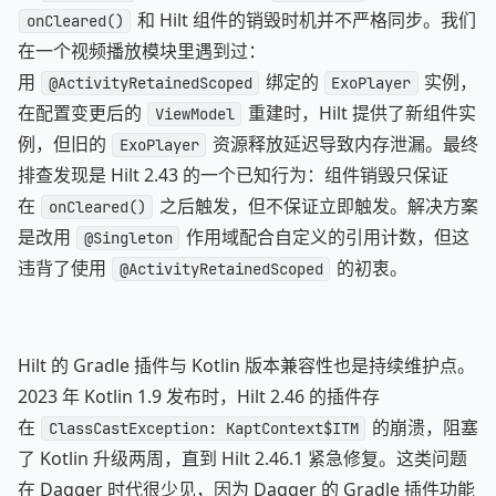
和 Hilt 组件的销毁时机并不严格同步。我们
onCleared()
在一个视频播放模块里遇到过：
用
绑定的
实例，
@ActivityRetainedScoped
ExoPlayer
在配置变更后的
重建时，Hilt 提供了新组件实
ViewModel
例，但旧的
资源释放延迟导致内存泄漏。最终
ExoPlayer
排查发现是 Hilt 2.43 的一个已知行为：组件销毁只保证
在
之后触发，但不保证立即触发。解决方案
onCleared()
是改用
作用域配合自定义的引用计数，但这
@Singleton
违背了使用
的初衷。
@ActivityRetainedScoped
Hilt 的 Gradle 插件与 Kotlin 版本兼容性也是持续维护点。
2023 年 Kotlin 1.9 发布时，Hilt 2.46 的插件存
在
的崩溃，阻塞
ClassCastException: KaptContext$ITM
了 Kotlin 升级两周，直到 Hilt 2.46.1 紧急修复。这类问题
在 Dagger 时代很少见，因为 Dagger 的 Gradle 插件功能