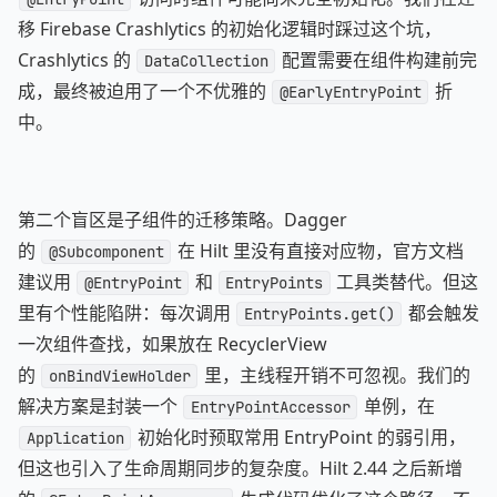
移 Firebase Crashlytics 的初始化逻辑时踩过这个坑，
Crashlytics 的
配置需要在组件构建前完
DataCollection
成，最终被迫用了一个不优雅的
折
@EarlyEntryPoint
中。
第二个盲区是子组件的迁移策略。Dagger
的
在 Hilt 里没有直接对应物，官方文档
@Subcomponent
建议用
和
工具类替代。但这
@EntryPoint
EntryPoints
里有个性能陷阱：每次调用
都会触发
EntryPoints.get()
一次组件查找，如果放在 RecyclerView
的
里，主线程开销不可忽视。我们的
onBindViewHolder
解决方案是封装一个
单例，在
EntryPointAccessor
初始化时预取常用 EntryPoint 的弱引用，
Application
但这也引入了生命周期同步的复杂度。Hilt 2.44 之后新增