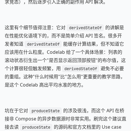
求竞态），然后逐步引入正确的副作用 API 解决。
这里有个细节值得注意：它对
的讲解是
derivedStateOf
在性能优化语境下的，而不是简单介绍 API 签名。很多开
发者知道
能缓存计算结果，但不知道它
derivedStateOf
应该用在什么粒度。Codelab 给了一个具体场景：列表的
滚动状态衍生出一个"是否显示返回顶部按钮"的布尔值，这
个计算很轻但触发频繁，用
避免不必要
derivedStateOf
的重组。这种"什么时候用"比"怎么用"更重要的教学思路，
是这个 Codelab 高出平均水准的地方。
坑在于它对
的涉及很浅，而这个 API 在桥
produceState
接非 Compose 的异步数据源时非常实用。刷完这个建议直
接去读
的源码和官方文档里的 Use case
produceState