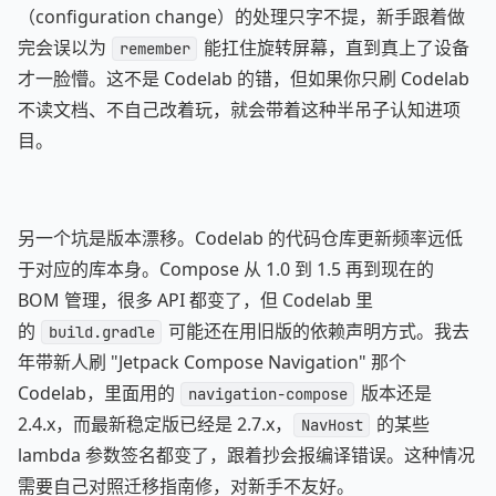
（configuration change）的处理只字不提，新手跟着做
完会误以为
能扛住旋转屏幕，直到真上了设备
remember
才一脸懵。这不是 Codelab 的错，但如果你只刷 Codelab
不读文档、不自己改着玩，就会带着这种半吊子认知进项
目。
另一个坑是版本漂移。Codelab 的代码仓库更新频率远低
于对应的库本身。Compose 从 1.0 到 1.5 再到现在的
BOM 管理，很多 API 都变了，但 Codelab 里
的
可能还在用旧版的依赖声明方式。我去
build.gradle
年带新人刷 "Jetpack Compose Navigation" 那个
Codelab，里面用的
版本还是
navigation-compose
2.4.x，而最新稳定版已经是 2.7.x，
的某些
NavHost
lambda 参数签名都变了，跟着抄会报编译错误。这种情况
需要自己对照迁移指南修，对新手不友好。