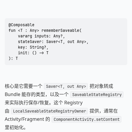
@Composable

fun <T : Any> rememberSaveable(

    vararg inputs: Any?,

    stateSaver: Saver<T, out Any>,

    key: String?,

    init: () -> T

): T
核心是它需要一个
把对象转成
Saver<T, out Any>
Bundle 能存的类型，以及一个
SaveableStateRegistry
来实际执行保存/恢复。这个 Registry
由
提供，通常在
LocalSaveableStateRegistryOwner
Activity/Fragment 的
ComponentActivity.setContent
里初始化。