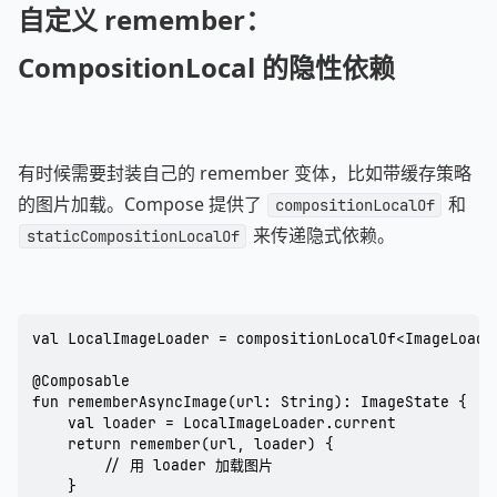
自定义 remember：
CompositionLocal 的隐性依赖
有时候需要封装自己的 remember 变体，比如带缓存策略
的图片加载。Compose 提供了
和
compositionLocalOf
来传递隐式依赖。
staticCompositionLocalOf
val LocalImageLoader = compositionLocalOf<ImageLoade
@Composable

fun rememberAsyncImage(url: String): ImageState {

    val loader = LocalImageLoader.current

    return remember(url, loader) {

        // 用 loader 加载图片

    }
