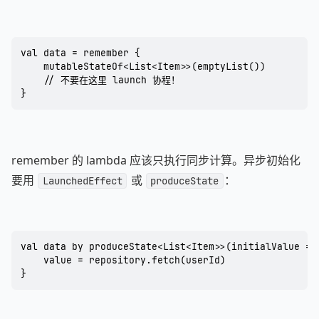
val data = remember {

    mutableStateOf<List<Item>>(emptyList())

    // 不要在这里 launch 协程！

}
remember 的 lambda 应该只执行同步计算。异步初始化
要用
或
：
LaunchedEffect
produceState
val data by produceState<List<Item>>(initialValue = e
    value = repository.fetch(userId)

}