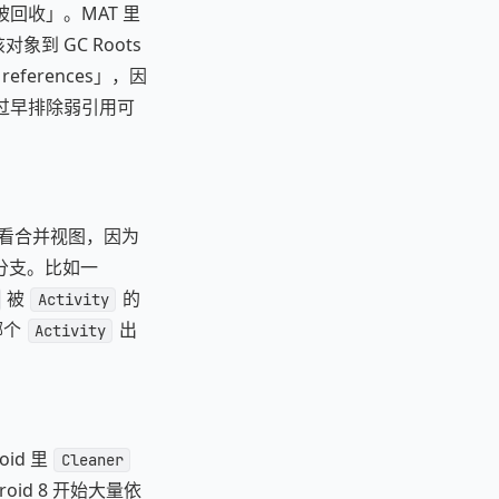
它没被回收」。MAT 里
对象到 GC Roots
references」，因
致，过早排除弱引用可
常先看合并视图，因为
分支。比如一
被
的
Activity
哪个
出
Activity
oid 里
Cleaner
droid 8 开始大量依