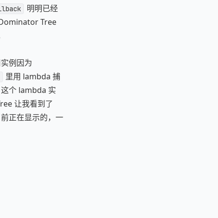
明明已经
llback
inator Tree
现
旧实例因为
里用 lambda 捕
个 lambda 实
 Tree 让我看到了
是当前正在显示的，一