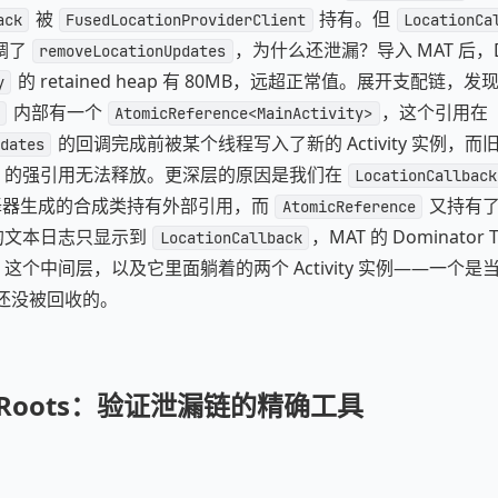
被
持有。但
ack
FusedLocationProviderClient
LocationCa
调了
，为什么还泄漏？导入 MAT 后，Dom
removeLocationUpdates
的 retained heap 有 80MB，远超正常值。展开支配链，发
y
内部有一个
，这个引用在
AtomicReference<MainActivity>
的回调完成前被某个线程写入了新的 Activity 实例，而
dates
的强引用无法释放。更深层的原因是我们在
LocationCallback
y，编译器生成的合成类持有外部引用，而
又持有了这
AtomicReference
y 的文本日志只显示到
，MAT 的 Dominator
LocationCallback
这个中间层，以及它里面躺着的两个 Activity 实例——一个
 但还没被回收的。
 GC Roots：验证泄漏链的精确工具