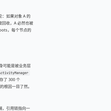
论：如果对象 A 的
被回收，A 必然也被
oots，每个节点的
点本身可能是被业务层
ActivityManager
了 300 个
。泄漏的根因一目了然。
漏，引用链指向一