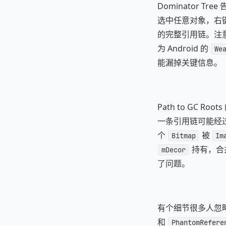
Dominator T
选中任意对象，右键「Pa
的完整引用链。注意这里要选
为 Android 的
We
能漏掉关键信息。
Path to GC
一条引用链可能经
个
被
Bitmap
Im
持有，合
mDecor
了问题。
有个细节很多人忽略：M
和
PhantomRefere