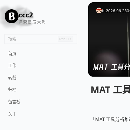
🦌
🙌
📄
🐟
🏖️
bt
2026-06-25
0
ccc2
探 索 星 辰 大 海
搜索
Ctrl+K
首页
MAT 工具
工作
转载
MAT 
归档
留言板
关于
「MAT 工具分析