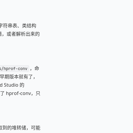
of 在字符串表、类结构
 会报错，或者解析出来的
，命
s/hprof-conv
 早期版本就有了，
tudio 的
了 hprof-conv，只
取到的堆转储，可能