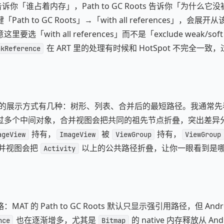
ree 告诉你「谁占着内存」，Path to GC Roots 告诉你「为什么
th to GC Roots」→「with all references」，会展开从该
「with all references」而不是「exclude weak/soft 
在 ART 里的处理有时候和 HotSpot 不完全一
akReference
 Roots 的展示方式有几种：树形、列表、合并后的最短路径。我通
过多个中间对象，合并视图会把共同的祖先节点折叠，突出差异
持有，
被
持有，
ageView
ImageView
ViewGroup
ViewGroup
并视图会把
以上的公共路径折叠，让你一眼看到是
Activity
AT 的 Path to GC Roots 默认只显示强引用路径，但 Andr
也在逐渐增多，尤其是
的 native 内存释放从 An
nce
Bitmap