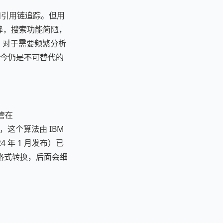
例查询和引用链追踪。但用
剧下降，搜索功能简陋，
很深。对于需要频繁分析
T）至今仍是不可替代的
托管在
算法，这个算法由 IBM
4 年 1 月发布）已
一点格式转换，后面会细