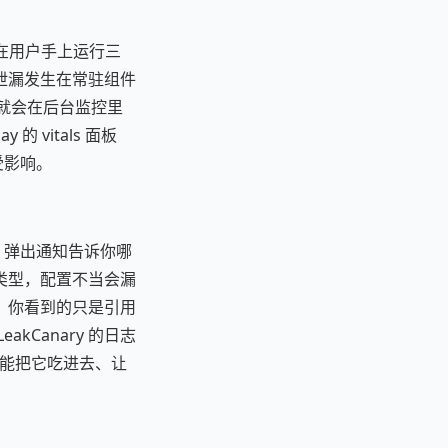
用在用户手上运行三
泄漏发生在常驻组件
崩溃就会在后台监控里
 vitals 面板
受影响。
测，弹出通知告诉你哪
象类型，配置不当会漏
，你看到的只是引用
Canary 的日志
个能把它吃进去、让