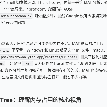
 shell 脚本循环调用 hprof-conv，再统一丢给 MAT 分析
o 里一个个点导出。hprof-conv 的源码在 AOSP
附近能找到，虽然 Google 没有大张旗
ibmemunreachable/
担心兼容性问题。
然很大，MAT 启动时可能会报内存不足。MAT 默认的堆上限
里配置，Windows 和 Linux 版是这个 ini 文件，mac
r.ini
目录下找到对应
ipse/MemoryAnalyzer.app/Contents/Eclipse/
。建议把
设为比你的 hprof 文件大 1.5 到 2 倍。比
ni
-Xmx
-4GB 的 JVM 堆才能流畅分析。机器内存不够的话，MAT 也支持
，生成索引文件后再用图形界面打开，能省不少内存。
or Tree：理解内存占用的核心视角