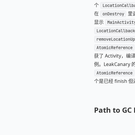
个
LocationCallb
在
里
onDestroy
显示
MainActivit
LocationCallback
removeLocationUp
AtomicReference
获了 Activit
例。LeakCanar
AtomicReference
个是已经 finish
Path to