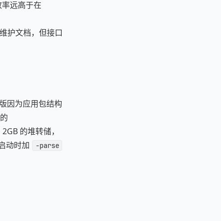
，效率远高于在
鼓地维护文档，但接口
OS 版因为应用包结构
的
如 2GB 的堆转储，
在启动时加
-parse