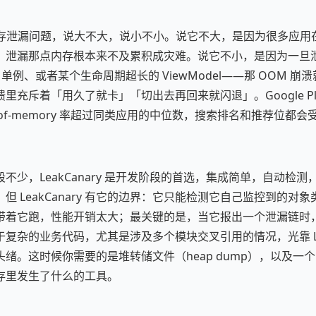
用的内存泄漏问题，说大不大，说小不小。说它不大，是因为很多应
，泄漏那点内存根本来不及累积成灾难。说它不小，是因为一旦
ce、单例、或者某个生命周期超长的 ViewModel——那 OOM 
充斥着「用久了就卡」「切出去再回来就闪退」。Google Play 的
-of-memory 率超过同类应用的中位数，搜索排名和推荐位都会
不少，LeakCanary 是开发阶段的首选，集成简单，自动检
但 LeakCanary 有它的边界：它只能检测它自己监控到的对
带着它跑，性能开销太大；最关键的是，当它报出一个泄漏链时
复杂的业务代码，尤其是涉及多个模块交叉引用的情况，光靠 Leak
绪。这时候你需要的是堆转储文件（heap dump），以及一
存里发生了什么的工具。