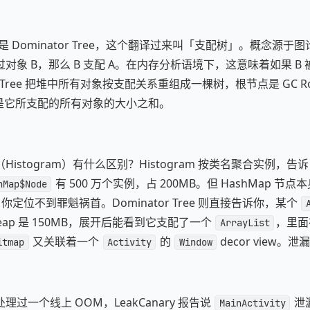
是 Dominator Tree，这个翻译过来叫「支配树」。概念源于图
对象 B，那么 B 支配 A。在内存分析语境下，这意味着如果 B 
or Tree 把堆中所有对象按支配关系重组成一棵树，根节点是 GC R
ap 就是它所支配的所有对象的大小之和。
istogram）有什么区别？Histogram 按类名聚合实例，告诉
有 500 万个实例，占 200MB。但 HashMap 节
hMap$Node
，你定位不到罪魁祸首。Dominator Tree 则直接告诉你，某个
d heap 是 150MB，展开后能看到它支配了一个
，里面存
ArrayList
又关联着一个
的
decor view
itmap
Activity
Window
过一个线上 OOM，LeakCanary 报告说
泄
MainActivity