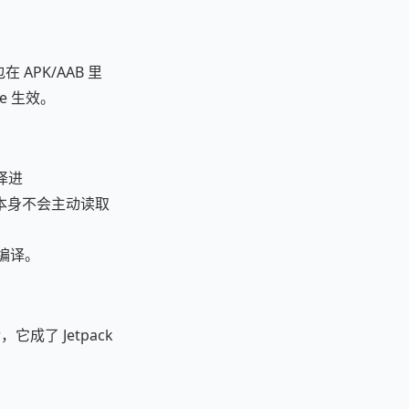
在 APK/AAB 里
e 生效。
译进
系统本身不会主动读取
编译。
，它成了 Jetpack