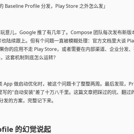
er 的 Baseline Profile 分发，Play Store 之外怎么发」
ofile 这玩意儿，Google 推了有几年了。Compose 团队每次发布
pack 库也陆续跟上。但有个问题一直被模糊处理：官方文档里大谈 Play St
，可如果你的应用不走 Play Store，或者需要在内部渠道、企业分
e 效果，这套机制到底怎么运转？
App 做启动优化时，被这个问题卡了整整两周。最后发现，ProfileI
里写的"自动安装"差了十万八千里。这篇文章把踩过的坑、翻过
e 完成分发的方案，完整记下来。
rofile 的幻觉说起