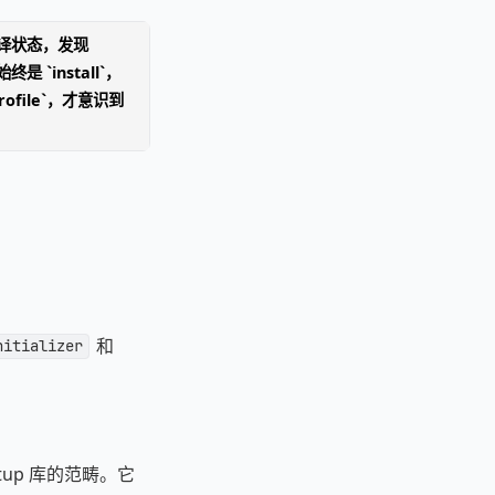
 查编译状态，发现
始终是 `install`，
profile`，才意识到
和
nitializer
artup 库的范畴。它