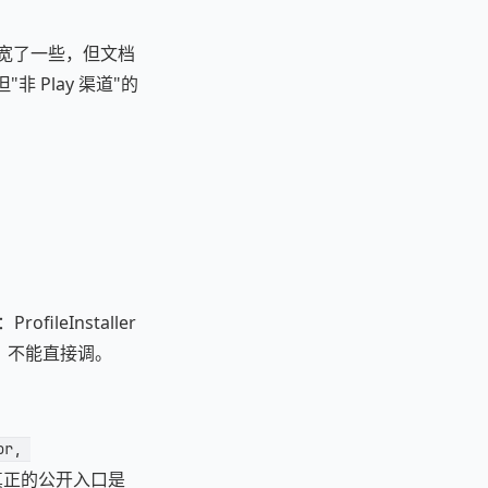
.0 放宽了一些，但文档
非 Play 渠道"的
ileInstaller
e 的，不能直接调。
or, 
真正的公开入口是