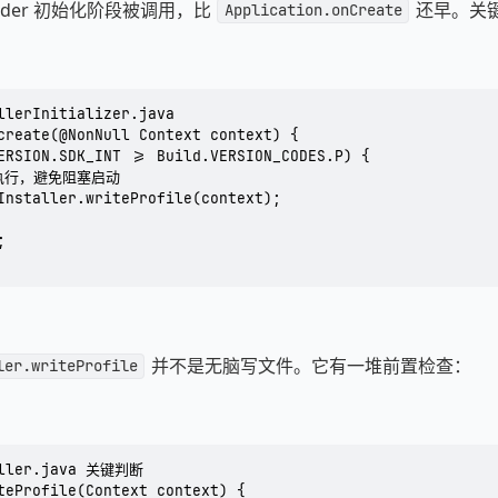
rovider 初始化阶段被调用，比
还早。关
Application.onCreate
llerInitializer.java

create(@NonNull Context context) {

ERSION.SDK_INT >= Build.VERSION_CODES.P) {

步执行，避免阻塞启动

Installer.writeProfile(context);



并不是无脑写文件。它有一堆前置检查：
ler.writeProfile
aller.java 关键判断

teProfile(Context context) {
