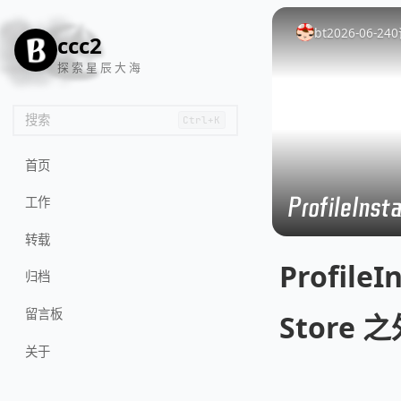
🦌
🙌
📄
🐟
🏖️
bt
2026-06-24
0
ccc2
探 索 星 辰 大 海
搜索
Ctrl+K
首页
ProfileIns
工作
转载
ProfileI
归档
留言板
Store
关于