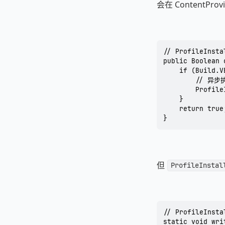
会在 ContentP
// ProfileInsta
public Boolean 
    if (Build.V
        // 异
        Profile
    }

    return true;
}
但
ProfileInstal
// ProfileInst
static void wri