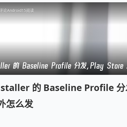
评论
Android
15
阅读
taller 的 Baseline Profile 分发，Play St
nstaller 的 Baseline Profile
 之外怎么发