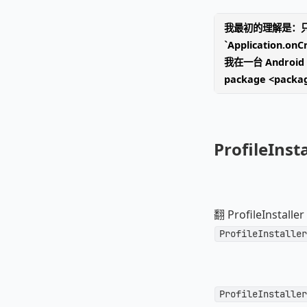
我最初的理解是：只要依
`Application.
我在一台 Android 
package <packa
ProfileI
翻 ProfileIns
ProfileInstaller
ProfileInstaller