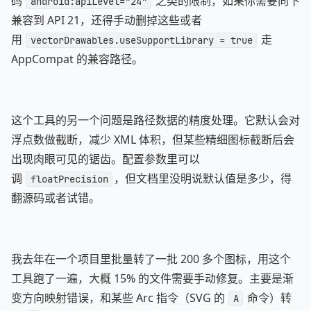
码
之类的限制，如果你需要向下
android:apiLevel="24"
兼容到 API 21，还得手动删掉这些或者
用
走
vectorDrawables.useSupportLibrary = true
AppCompat 的兼容路径。
这个工具的另一个问题是路径数据的精度处理。它默认会对
浮点数做截断，减少 XML 体积，但某些精细图标截断后会
出现肉眼可见的锯齿。配置参数里可以
调
，但文档里没明说默认值是多少，得
floatPrecision
翻源码或者试错。
我去年在一个项目里批量转了一批 200 多个图标，用这个
工具跑了一遍，大概 15% 的文件需要手动修复。主要是渐
变方向映射错误，和某些 Arc 指令（SVG 的
命令）转
A