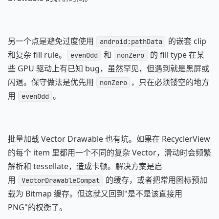
另一个点是避免过度使用
的嵌套 clip
android:pathData
和复杂 fill rule。
和
的 fill type 在某
evenOdd
nonZero
些 GPU 驱动上有已知 bug，虽然罕见，但遇到就是黑屏或
闪退。保守做法是优先用
，只在必须镂空的地方
nonZero
用
。
evenOdd
批量加载 Vector Drawable 也有坑。如果在 RecyclerView
的每个 item 里都用一个不同的复杂 Vector，滑动时会频繁
解析和 tessellate，造成卡顿。解决方案是启
用
的缓存，或者把常用图标预加
VectorDrawableCompat
载为 Bitmap 缓存。但这就又回到"是不是该直接用
PNG"的权衡了。