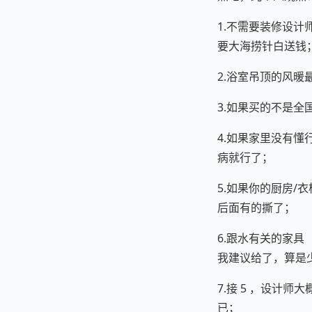
1.不需要装修设
要大海捞针白送钱
2.浴室吊顶的风
3.如果买的不是
4.如果家里没有
病就行了；
5.如果你的厨房
后面有的撕了；
6.跟水有关的家
我建议给了，算是
7.接 5 ，设计
已；