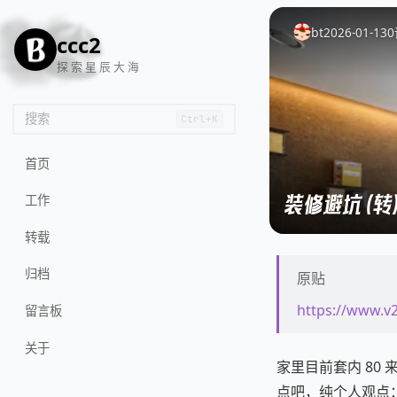
🦌
🙌
📄
🐟
🏖️
bt
2026-01-13
0
ccc2
探 索 星 辰 大 海
搜索
Ctrl+K
首页
装修避坑（转
工作
转载
归档
原贴
https://www.v
留言板
关于
家里目前套内 80
点吧，纯个人观点