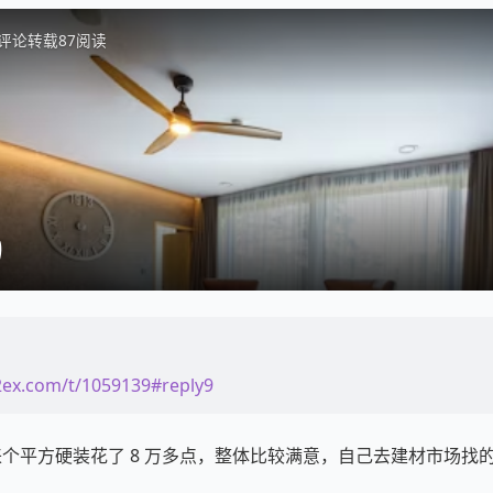
评论
转载
87
阅读
）
2ex.com/t/1059139#reply9
 来个平方硬装花了 8 万多点，整体比较满意，自己去建材市场找
：