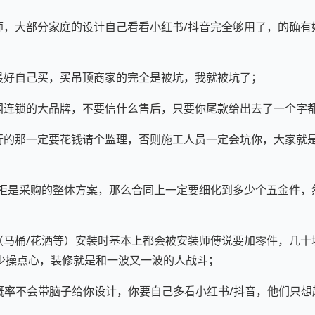
计师，大部分家庭的设计自己看看小红书/抖音完全够用了，的确
；
暖最好自己买，买吊顶商家的完全是被坑，我就被坑了；
全国连锁的大品牌，不要信什么售后，只要你尾款给出去了一个字
懂行的那一定要花钱请个监理，否则施工人员一定会坑你，大家就
/衣柜是采购的整体方案，那么合同上一定要细化到多少个五金件
具（马桶/花洒等）安装时基本上都会被安装师傅说要加零件，几
少操点心，装修就是和一波又一波的人战斗；
师大概率不会带脑子给你设计，你要自己多看小红书/抖音，他们只