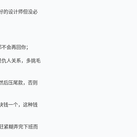
有好的设计师但没必
都不会再回你；
是仇人关系，多挑毛
，然后压尾款，否则
十块钱一个，这种钱
想赶紧糊弄完下班而