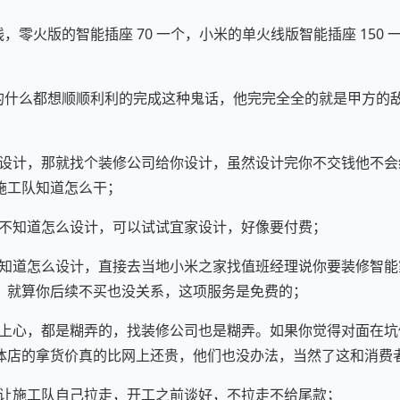
线，零火版的智能插座 70 一个，小米的单火线版智能插座 150
说的什么都想顺顺利利的完成这种鬼话，他完完全全的就是甲方的
；
怎么设计，那就找个装修公司给你设计，虽然设计完你不交钱他不
施工队知道怎么干；
完全不知道怎么设计，可以试试宜家设计，好像要付费；
也不知道怎么设计，直接去当地小米之家找值班经理说你要装修智
，就算你后续不买也没关系，这项服务是免费的；
人会上心，都是糊弄的，找装修公司也是糊弄。如果你觉得对面在
体店的拿货价真的比网上还贵，他们也没办法，当然了这和消费
定要让施工队自己拉走，开工之前谈好，不拉走不给尾款；