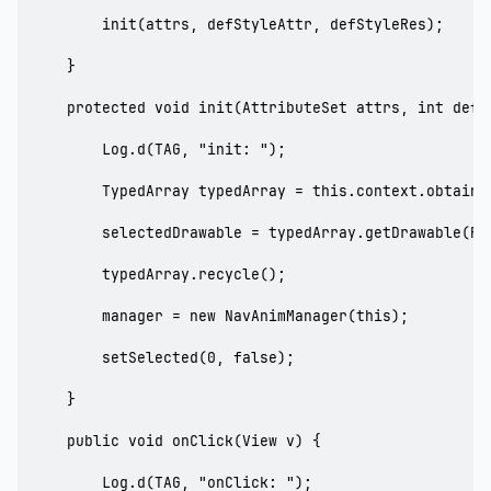
        init(attrs, defStyleAttr, defStyleRes);

    }

    protected void init(AttributeSet attrs, int defSt
        Log.d(TAG, "init: ");

        TypedArray typedArray = this.context.obtainS
        selectedDrawable = typedArray.getDrawable(R.
        typedArray.recycle();

        manager = new NavAnimManager(this);

        setSelected(0, false);

    }

    public void onClick(View v) {

        Log.d(TAG, "onClick: ");
