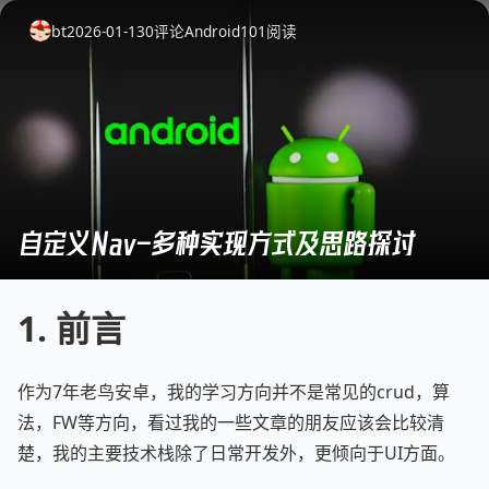
bt
2026-01-13
0
评论
Android
101
阅读
自定义Nav-多种实现方式及思路探讨
1. 前言
作为7年老鸟安卓，我的学习方向并不是常见的crud，算
法，FW等方向，看过我的一些文章的朋友应该会比较清
楚，我的主要技术栈除了日常开发外，更倾向于UI方面。