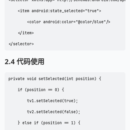
    <item android:state_selected="true">

        <color android:color="@color/blue"/>

    </item>

</selector>
2.4 代码使用
private void setSelected(int position) {

    if (position == 0) {

        tv1.setSelected(true);

        tv2.setSelected(false);

    } else if (position == 1) {
