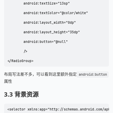
        android:textSize="13sp"

        android:textColor="@color/white"

        android:layout_width="0dp"

        android:layout_height="35dp"

        android:button="@null"

        />

</RadioGroup>
布局写法差不多，可以看到这里额外指定
android:button
属性
3.3 背景资源
<selector xmlns:app="http://schemas.android.com/apk/