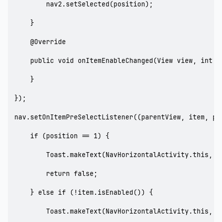
        nav2.setSelected(position);

    }

    @Override

    public void onItemEnableChanged(View view, int po
    }

});

nav.setOnItemPreSelectListener((parentView, item, pos
    if (position == 1) {

        Toast.makeText(NavHorizontalActivity.this
        return false;

    } else if (!item.isEnabled()) {

        Toast.makeText(NavHorizontalActivity.this