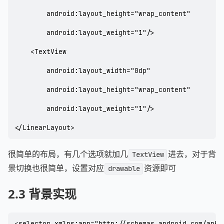
        android:layout_height="wrap_content"

        android:layout_weight="1"/>

    <TextView

        android:layout_width="0dp"

        android:layout_height="wrap_content"

        android:layout_weight="1"/>

</LinearLayout>
很简单的布局，有几个选项就加几
进去，对于背
TextView
景切换也很简单，设置对应
资源即可
drawable
2.3 背景实现
<selector xmlns:app="http://schemas.android.com/apk/