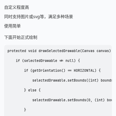
自定义程度高
同时支持图片或svg等，满足多种场景
使用简单
下面开始正式绘制
protected void drawSelectedDrawable(Canvas canvas) {

    if (selectedDrawable != null) {

        if (getOrientation() == HORIZONTAL) {

            selectedDrawable.setBounds((int) boundsS
        } else {

            selectedDrawable.setBounds(0, (int) boun
        }
