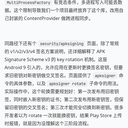
有竞态条件，多进程写入可能丢数
MultiProcessFactory
据。这个限制导致我们一个项目最终放弃了这个库，改用自
己封装的 ContentProvider 做跨进程同步。
同路径下还有个
页面，除了常规
security/apksigning
的 v1/v2/v3/v4 签名方案说明，还详细解释了 APK
Signature Scheme v3 的 key rotation 机制。这是
Android 9 引入的，允许应用在更新时更换签名密钥，但要
求旧密钥对新密钥做交叉签名。页面提供了
命
apksigner
令的具体参数，以及
子命令的用法。
apksigner rotate
实际操作中，这个轮换需要规划好：第一次发布用旧密钥
签，同时嵌入新密钥的证书；第二次发布用新密钥签，但保
留旧密钥的交叉签名；第三次才能完全切换到新密钥。很多
开发者以为 rotate 一次就能换密钥，结果 Play Store 上传
时报错，就是因为没理解这个三阶段流程。