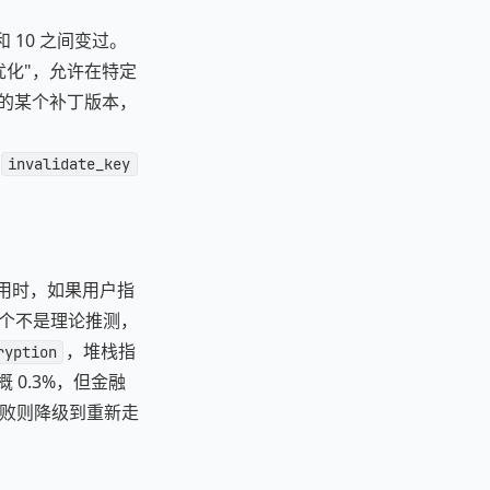
 和 10 之间变过。
了"优化"，允许在特定
0 的某个补丁版本，
invalidate_key
用时，如果用户指
这个不是理论推测，
，堆栈指
ryption
 0.3%，但金融
h，失败则降级到重新走