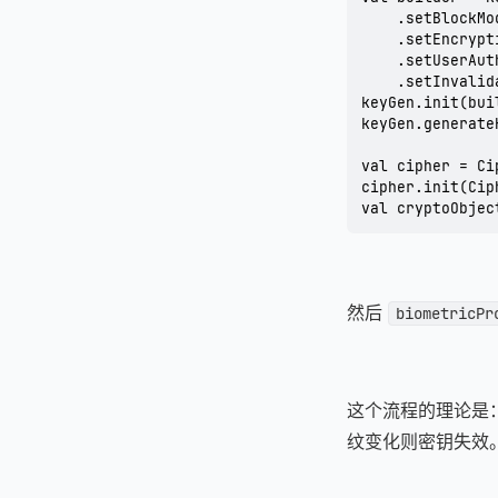
    .setBlockMo
    .setEncrypt
    .setUserAut
    .setInvalid
keyGen.init(bui
keyGen.generateK
val cipher = Ci
cipher.init(Cip
val cryptoObjec
然后
biometricPr
这个流程的理论是：
纹变化则密钥失效