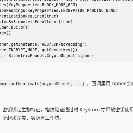
des(KeyProperties.BLOCK_MODE_GCM)

ionPaddings(KeyProperties.ENCRYPTION_PADDING_NONE)

henticationRequired(true)

atedByBiometricEnrollment(true)

lder.build())

ey()

pher.getInstance("AES/GCM/NoPadding")

her.ENCRYPT_MODE, getSecretKey())

t = BiometricPrompt.CryptoObject(cipher)
，回调里用 cipher 加
ompt.authenticate(cryptoObject, ...)
密钥绑定生物特征，指纹验证通过时 KeyStore 才释放密钥
。听起来完美，实际有三个坑。