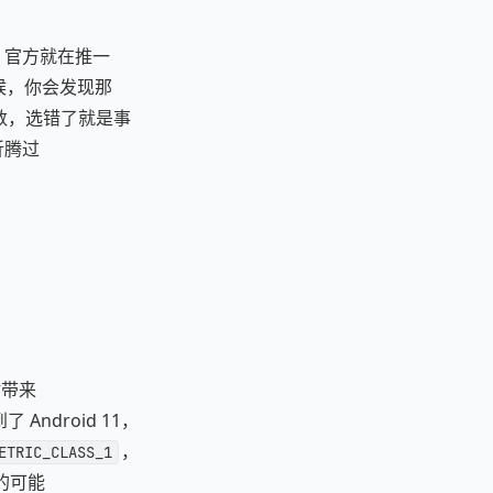
r 开始，官方就在推一
候，你会发现那
数，选错了就是事
折腾过
同时带来
Android 11，
，
ETRIC_CLASS_1
的可能