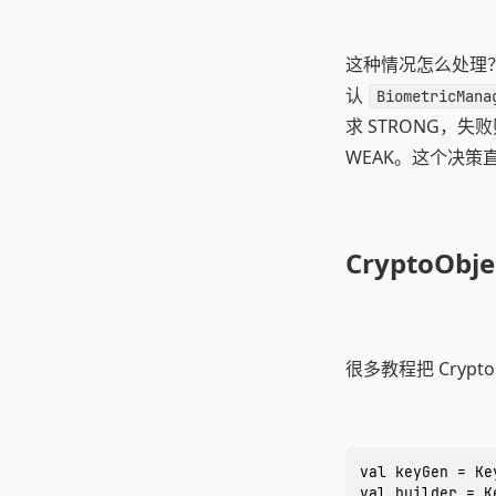
这种情况怎么处理？
认
BiometricMana
求 STRONG，
WEAK。这个决策
CryptoO
很多教程把 Cryp
val keyGen = Ke
val builder = K