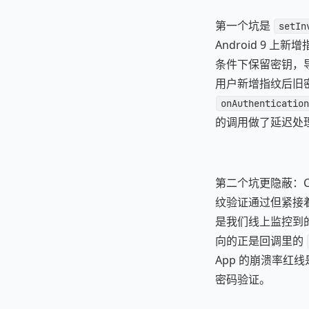
第一个坑是
setIn
Android 9 上
条件下保留密钥，导致
用户新增指纹后旧
onAuthentication
的调用做了延迟处
第二个坑更隐蔽：Cryp
纹验证通过但紧接着
是我们线上监控到
向的正是回调里的
App 的崩溃率红线是
密码验证。