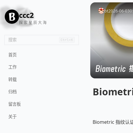
🦌
🙌
📄
🐟
🏖️
bt
2026-06-03
0
ccc2
探 索 星 辰 大 海
搜索
Ctrl+K
首页
Biometr
工作
转载
Biome
归档
留言板
关于
Biometric 