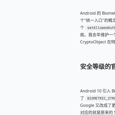
Android 的 Biom
个"统一入口"的
个
setAllowedAut
故。我去年维护一个金融
CryptoObje
安全等级的
Android 10 引入 
了
BIOMETRIC_STR
Google 又改成
对应的就是原来的 