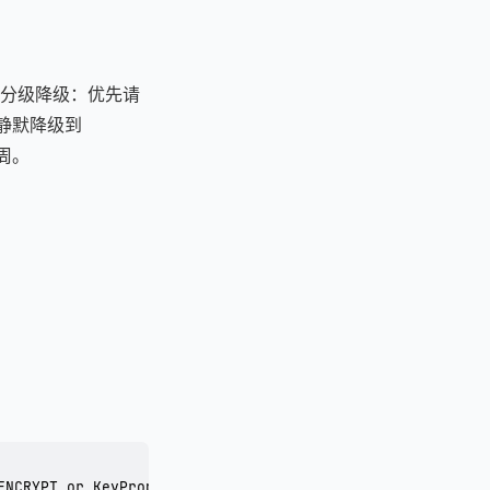
分级降级：优先请
是静默降级到
周。
NCRYPT or KeyProperties.PURPOSE_DECRYPT)
