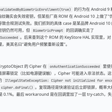
的行为在 Android 9
validatedByBiometricEnrollment(true)
新增指纹确实会失效密钥，但某些厂商 ROM 在 Android 10 上做
合规测试失败。我们抓到的具体 case 是某品牌 Android 1
密钥仍然可用，但
的回调确实走了
BiometricPrompt
。后来查到这个 ROM 的 KeyStore HAL 实现里，对
Succeeded
理，美其名曰"避免用户频繁重新设置"。
toObject 的 Cipher 在
里使
onAuthenticationSucceeded
屏幕锁定（比如电源键误触），Cipher 可能进入非法状态。
的
IllegalStateException: Cipher not initialized for enc
。复现路径是快速验证后立即锁屏，概率大概
cipher.doFinal()
 0.1%。最后 workaround 是在回调里加了一层 try-catc