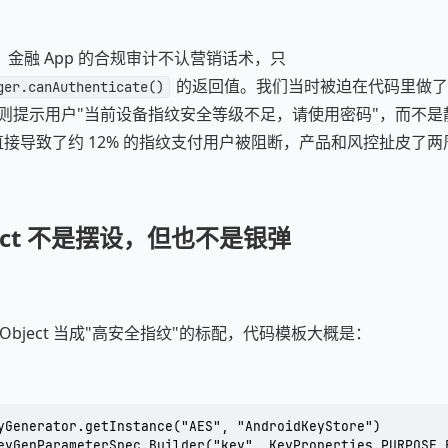
金融 App 的合规审计不认营销话术，只
的返回值。我们当时被迫在代码里做了
ger.canAuthenticate()
失败则提示用户"当前设备指纹安全等级不足，请使用密码"，而不
直接导致了约 12% 的指纹支付用户被阻断，产品和风控扯皮了两
bject 不是摆设，但也不是银弹
toObject 当成"高安全指纹"的标配，代码模板大概是：
yGenerator.getInstance("AES", "AndroidKeyStore")

eyGenParameterSpec.Builder("key", KeyProperties.PURPOSE_E