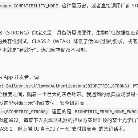
这种黑历史，或者直接调用厂商 SD
nager.COMPATIBILITY_MODE
SS 3（STRONG）的定义是：具备防篡改硬件、生物特征数据加
e 的兼容性测试。CLASS 2（WEAK）降低了活体检测的要求，
1 基本就是"有就行"，连加密存储都不强制。
 App 开发者，调
时
pt.Builder.setAllowedAuthenticators(BIOMETRIC_STRONG)
全程度之间，隔着一个巨大的灰色地带。我遇到的最典型场景是
，系统设置里明确显示"指纹支付：安全级别高"，
返回的是
te(BIOMETRIC_STRONG)
BIOMETRIC_ERROR_NONE_ENRO
就能通过。追查下去发现这机器的指纹方案是汇顶的某个光学屏
CLASS 2，但上层 UI 自己加了一套"支付级安全"的营销话术。