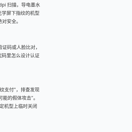
pi 扫描，导电墨水
台光学屏下指纹的机型
绝对安全。
验证码或人脸比对，
在代码里怎么设计认证
纹支付"，排查发现
"可能的假体攻击"。
特定机型上临时关闭