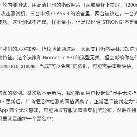
轮内部测试，用高清打印的指纹照片（从玻璃杯上提取，1200d
上）攻击测试机。三台申报 CLASS 3 的设备里，两台被绕过，一
功。这个测试不严谨，样本量小，但足以说明"STRONG"不是
了我们的风控策略。指纹验证通过后，大额支付仍然要叠加短信
征。这个决策和 Biometric API 的选型无关，但会影响你
当成"可以免密"的依据，可能需要重新评估。
IOMETRIC_STRONG
防御的案例。某次版本更新后，我们收到用户投诉说"湿手无法指
oid 13 更新后，厂商把活体检测的阈值调高了，正常湿手被判定为
App 完全无法感知，只能通过客服渠道收集机型分布，然后在
码里就是维护一个黑名单：