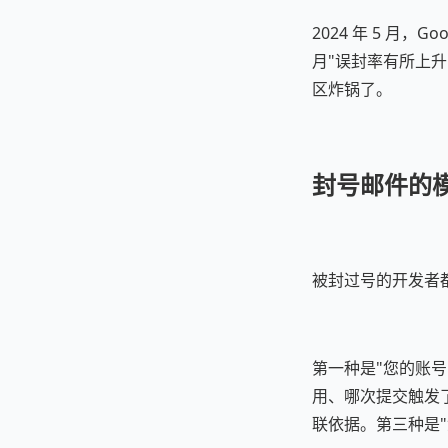
2024 年 5 月，
月"误封率有所上
区炸锅了。
封号邮件的
被封过号的开发者都知
第一种是"您的账号因
用、哪次提交触发
联依据。第三种是