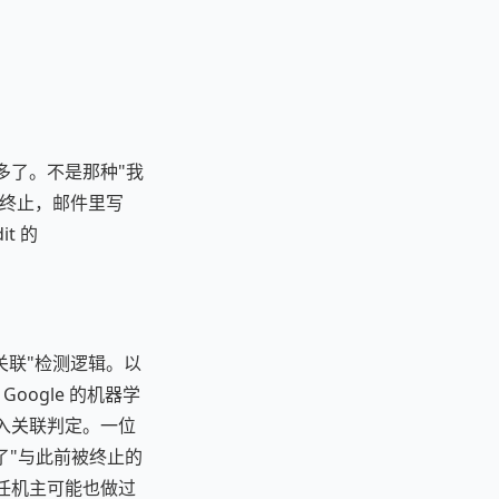
变多了。不是那种"我
被终止，邮件里写
t 的
。
"账号关联"检测逻辑。以
oogle 的机器学
纳入关联判定。一位
到了"与此前被终止的
前任机主可能也做过