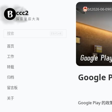
🦌
🙌
📄
🐟
🏖️
bt
2026-06-09
0
ccc2
探 索 星 辰 大 海
搜索
Ctrl+K
首页
Google 
工作
转载
Googl
归档
留言板
关于
Google Pla