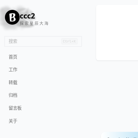
🦌
🙌
📄
🐟
🏖️
ccc2
探 索 星 辰 大 海
搜索
Ctrl+K
首页
工作
转载
归档
留言板
关于