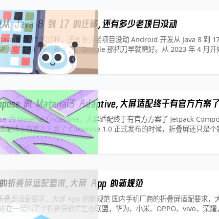
开发从 Java 8 到 17 的迁移，还有多少老项目没动
从 Java 8 到 17 的迁移，还有多少老项目没动 Android 开发从 Java 8 到
 8.0 发布已经一年半了，Google 那把刀早就磨好。从 2023 年 4 月开始
8.0 明
ompose 的 Material3 Adaptive，大屏适配终于有官方方案
ose 的 Material3 Adaptive，大屏适配终于有官方方案了 Jetpack Compos
大屏适配终于有官方方案了 Compose 1.0 正式发布的时候，折叠屏还只
那
的折叠屏适配要求，大屏 App 的新规范
叠屏适配要求，大屏 App 的新规范 国内手机厂商的折叠屏适配要求，大屏
凑在一起搞了个折叠屏软件生态联盟，华为、小米、OPPO、vivo、荣
亮，说要统一标准、共建生态、提升大屏体验。结果联盟成立快一年了，