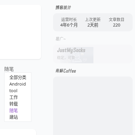
博客统计
运营时长
上次更新
文章数目
4年6个月
2天前
220
推广~
JustMySocks
稳定，可靠
随笔
来杯Coffee
全部分类
Android
tool
工作
转载
随笔
建站