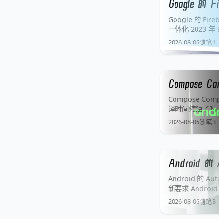
Google 的
Google 的 F
一体化 2023 年
只会是一封关服通
2026-08-06
随笔
1
Compose 
Compose C
译时间缩短了吗 Com
编译器的发布博
2026-08-06
随笔
3
Android 
Android 的 
新要求 Android
么振奋人心的大
2026-08-06
随笔
3