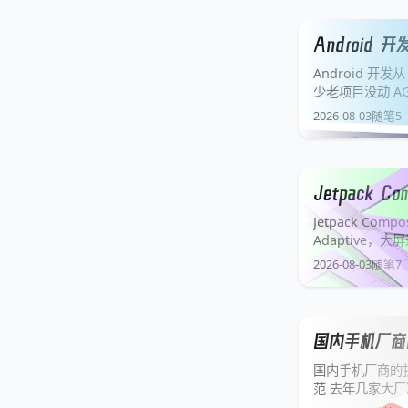
Android 
Android 开发
少老项目没动 AGP
Gradle Plugin 
2026-08-03
随笔
5
Jetpack C
Jetpack Comp
Adaptive，
Galaxy Z Fold 
2026-08-03
随笔
7
国内手机厂商
国内手机厂商的折
范 去年几家大厂
新闻稿写得挺漂