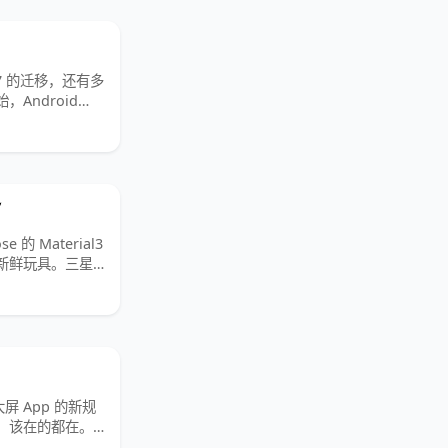
 17 的迁移，还有多
，Android
了
e 的 Material3
是个新鲜玩具。三星
 App 的新规
耀，该在的都在。
我打开各家应用