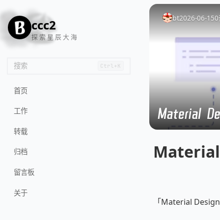
🦌
🙌
📄
🐟
🏖️
bt
2026-06-15
0
ccc2
探 索 星 辰 大 海
搜索
Ctrl+K
首页
Material
工作
转载
Materi
归档
留言板
关于
「Material De