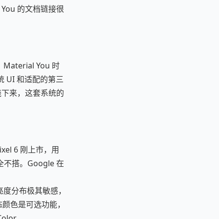
al You 的文档链接很
rial You 时
统 UI 和适配的第三
践下来，这套系统的
xel 6 刚上市，用
。Google 在
）对壁纸的亮度分布极其敏感，
"动态颜色是可选功能，
lor。