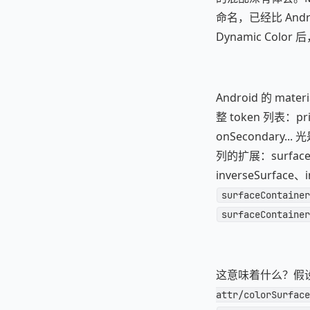
命名，已经比 Andr
Dynamic Colo
Android 的 mate
整 token 列表：pri
onSecondary...
列的扩展：surface、o
inverseSurface、
surfaceContainer
surfaceContainer
这意味着什么？假设你的项
attr/colorSurface