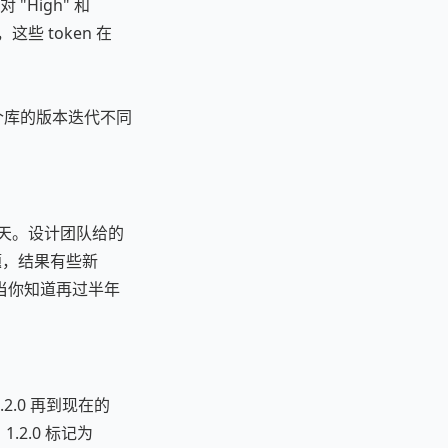
High" 和
，这些 token 在
个库的版本迭代不同
两天。设计团队给的
问题，结果有些新
其当你知道再过半年
 1.2.0 再到现在的
，1.2.0 标记为