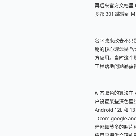
再后来官方文档里 Mate
多都 301 跳转到 Mat
名字改来改去不只是营
期的核心理念是 "yo
方应用。当时这个理
工程落地问题暴露
动态取色的算法在 An
户设置某些深色壁纸
Android 12L
（com.google.a
暗部细节多的照片容易
应用应提供合理的默认