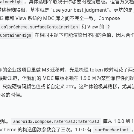
，具体选哪个取决于你想要的视觉层级。但官方文档对 "
ainerHigh
别描述模糊得很，基本就是 "use your best judgment"。更坑的是
rial3 库和 View 系统的 MDC 库之间不完全一致。Compose
和 View 的
.colorScheme.surfaceContainerHigh
?
在相同主题下可能渲染出不同的色值，因为两
ContainerHigh
的企业级项目里做 M3 迁移时，光是梳理 token 映射就花了
是最新规范，但我们的 MDC 库版本锁在 1.9.0 因为某些兼容性
存在，只能硬编码颜色值或者自定义 attr。这种体验极其糟糕，尤
改命名的时候。
更乱。
库从 1.0.0 到
androidx.compose.material3:material3
olorScheme 的构造函数参数变了三次。1.0.0 有
surfaceVariant