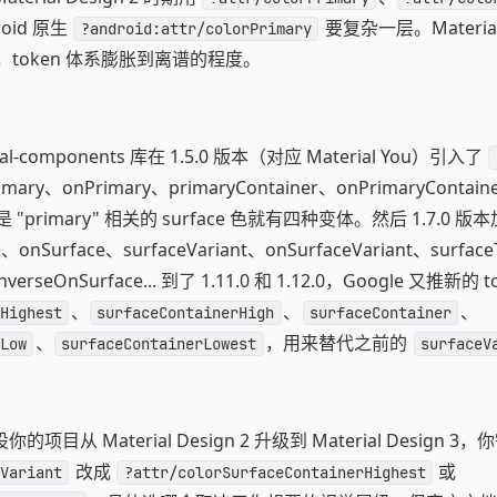
oid 原生
要复杂一层。Material
?android:attr/colorPrimary
r 后，token 体系膨胀到离谱的程度。
rial-components 库在 1.5.0 版本（对应 Material You）引入了
mary、onPrimary、primaryContainer、onPrimaryContain
 光是 "primary" 相关的 surface 色就有四种变体。然后 1.7.0 版本加
nSurface、surfaceVariant、onSurfaceVariant、surface
inverseOnSurface... 到了 1.11.0 和 1.12.0，Google 又推新的
、
、
、
Highest
surfaceContainerHigh
surfaceContainer
、
，用来替代之前的
Low
surfaceContainerLowest
surfaceV
目从 Material Design 2 升级到 Material Design 3
改成
或
Variant
?attr/colorSurfaceContainerHighest