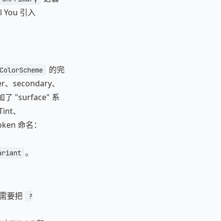
 You 引入
的完
ColorScheme
er、secondary、
了 "surface" 系
Tint、
 token 命名：
。
ariant
，你需要把
?