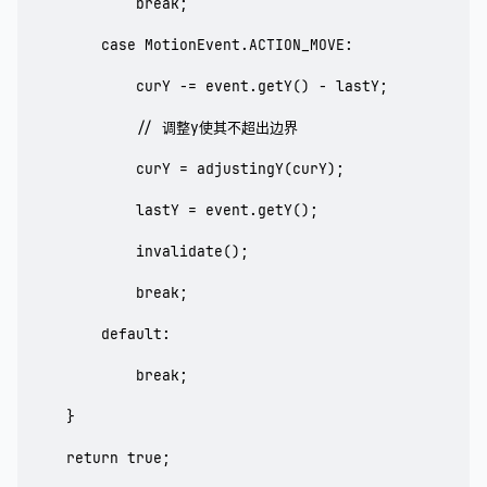
            break;

        case MotionEvent.ACTION_MOVE:

            curY -= event.getY() - lastY;

            // 调整y使其不超出边界

            curY = adjustingY(curY);

            lastY = event.getY();

            invalidate();

            break;

        default:

            break;

    }

    return true;
