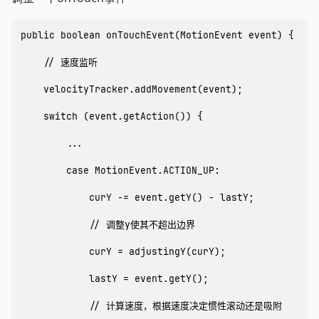
public boolean onTouchEvent(MotionEvent event) {

    // 速度监听

    velocityTracker.addMovement(event);

    switch (event.getAction()) {  

        ...    

        case MotionEvent.ACTION_UP:

            curY -= event.getY() - lastY;

            // 调整y使其不超出边界

            curY = adjustingY(curY);

            lastY = event.getY();

            // 计算速度，根据速度决定惯性滚动还是吸附
