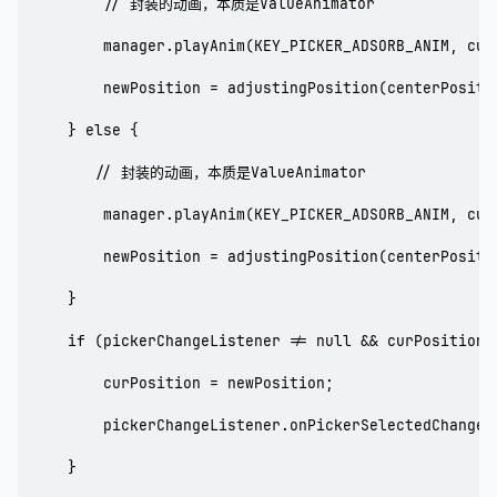
        // 封装的动画，本质是ValueAnimator

        manager.playAnim(KEY_PICKER_ADSORB_ANIM, cur
        newPosition = adjustingPosition(centerPositio
    } else {

       // 封装的动画，本质是ValueAnimator

        manager.playAnim(KEY_PICKER_ADSORB_ANIM, curY
        newPosition = adjustingPosition(centerPositio
    }

    if (pickerChangeListener != null && curPosition !
        curPosition = newPosition;

        pickerChangeListener.onPickerSelectedChanged
    }
