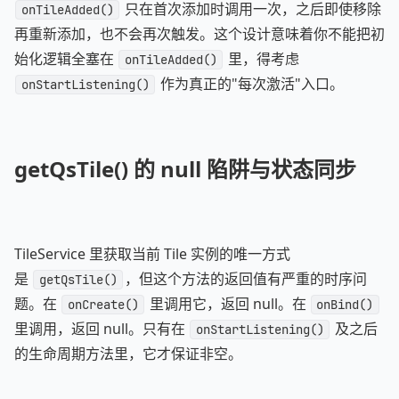
只在首次添加时调用一次，之后即使移除
onTileAdded()
再重新添加，也不会再次触发。这个设计意味着你不能把初
始化逻辑全塞在
里，得考虑
onTileAdded()
作为真正的"每次激活"入口。
onStartListening()
getQsTile() 的 null 陷阱与状态同步
TileService 里获取当前 Tile 实例的唯一方式
是
，但这个方法的返回值有严重的时序问
getQsTile()
题。在
里调用它，返回 null。在
onCreate()
onBind()
里调用，返回 null。只有在
及之后
onStartListening()
的生命周期方法里，它才保证非空。