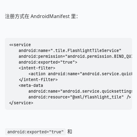
注册方式在 AndroidManifest 里：
<<service

    android:name=".tile.FlashlightTileService"

    android:permission="android.permission.BIND_QUICK
    android:exported="true">

    <intent-filter>

        <action android:name="android.service.quickse
    </intent-filter>

    <meta-data

        android:name="android.service.quicksettings.t
        android:resource="@xml/flashlight_tile" />

</service>
和
android:exported="true"