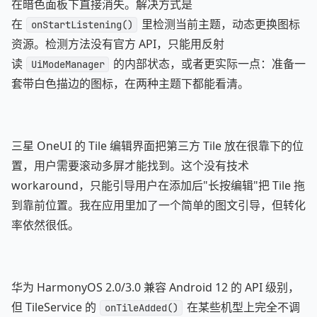
在暗色面板下直接消失。解决方式是
在
里检测当前主题，动态更换图标
onStartListening()
资源。检测方法没有官方 API，只能用反射
读
的内部状态，或者更实际一点：准备一
UiModeManager
套带白色描边的图标，在两种主题下都能看清。
三星 OneUI 的 Tile 编辑界面把第三方 Tile 放在很靠下的位
置，用户需要滚动多屏才能找到。这个没有技术
workaround，只能引导用户在添加后"长按编辑"把 Tile 拖
到靠前位置。我在应用里加了一个简单的图文引导，但转化
率依然很低。
华为 HarmonyOS 2.0/3.0 兼容 Android 12 的 API 级别，
但 TileService 的
在某些机型上完全不调
onTileAdded()